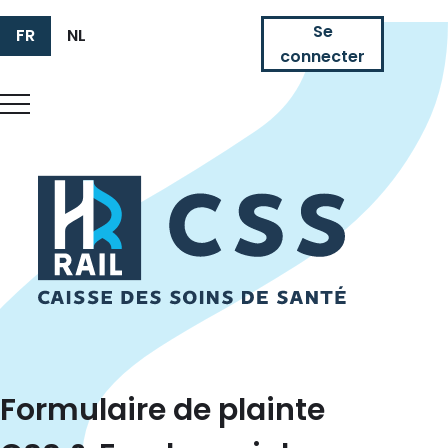
Se
FR
NL
connecter
HR Rail
Formulaire de plainte